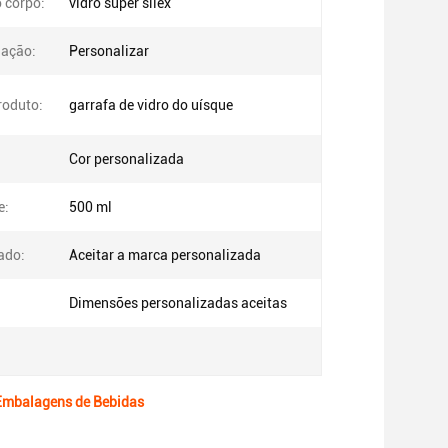
o corpo:
vidro super sílex
dação:
Personalizar
roduto:
garrafa de vidro do uísque
Cor personalizada
e:
500 ml
ado:
Aceitar a marca personalizada
Dimensões personalizadas aceitas
a Embalagens de Bebidas