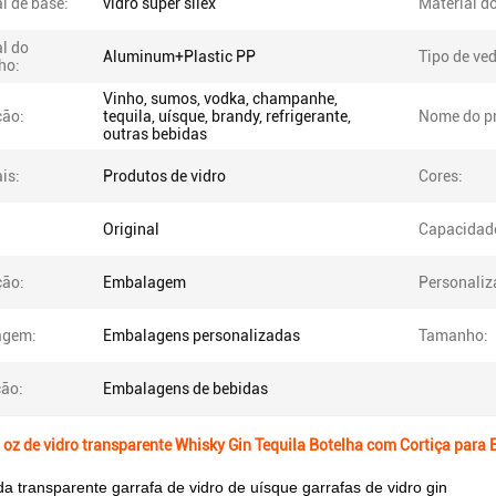
l de base:
vidro super sílex
Material d
l do
Aluminum+Plastic PP
Tipo de ve
ho:
Vinho, sumos, vodka, champanhe,
ção:
tequila, uísque, brandy, refrigerante,
Nome do p
outras bebidas
is:
Produtos de vidro
Cores:
Original
Capacidad
ção:
Embalagem
Personaliz
agem:
Embalagens personalizadas
Tamanho:
ção:
Embalagens de bebidas
 oz de vidro transparente Whisky Gin Tequila Botelha com Cortiça par
a transparente garrafa de vidro de uísque garrafas de vidro gin