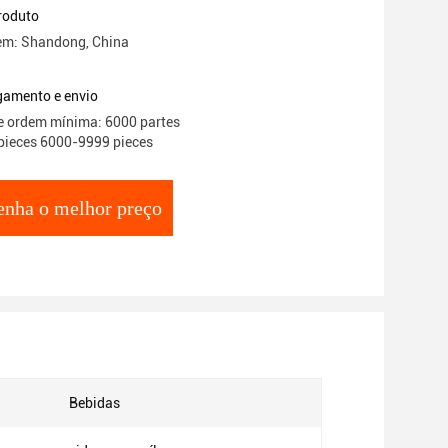
roduto
gem: Shandong, China
gamento e envio
e ordem mínima: 6000 partes
pieces 6000-9999 pieces
enha o melhor preço
Bebidas