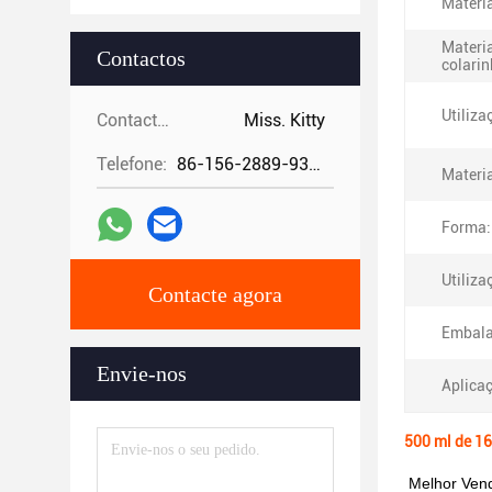
Materia
Materia
Contactos
colarin
Utiliza
Contactos:
Miss. Kitty
Telefone:
86-156-2889-9325
Materia
Forma:
Utiliza
Contacte agora
Embal
Envie-nos
Aplica
500 ml de 16
Melhor Vend