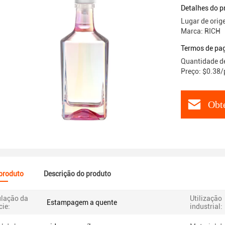
Bebidas
Detalhes do p
Lugar de ori
Marca: RICH
Termos de pa
Quantidade d
Preço: $0.38/
Obt
 produto
Descrição do produto
lação da
Utilização
Estampagem a quente
cie:
industrial: