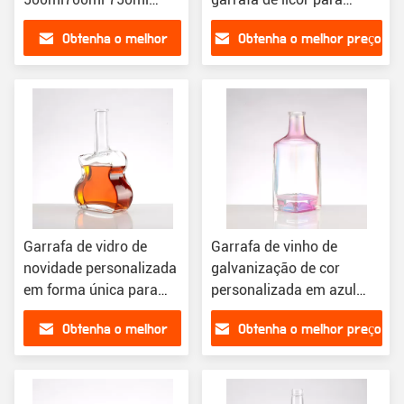
Liquor Glas Garrafa de
vodka uísque rum
Obtenha o melhor
Obtenha o melhor preço
Vinho
preço
Garrafa de vidro de
Garrafa de vinho de
novidade personalizada
galvanização de cor
em forma única para
personalizada em azul
vodka whisky rum gin
rosa vermelho cinza para
Obtenha o melhor
Obtenha o melhor preço
bebidas espirituosas e
brandy
preço