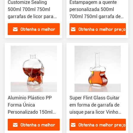
Customize Sealing
Estampagem a quente
500ml 700ml 750ml
personalizada 500ml
garrafas de licor para
700ml 750ml garrafa de
Brandy Tequila Gin Mais
vidro transparente para
Obtenha o melhor
Obtenha o melhor preço
vodka e uísque
preço
Alumínio Plástico PP
Super Flint Glass Guitar
Forma Única
em forma de garrafa de
Personalizado 150ml
uísque para licor Vinho
300ml 500ml Liquor em
Vodka Tequila
Obtenha o melhor
Obtenha o melhor preço
forma de Caveira