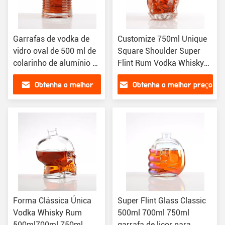
Garrafas de vodka de
Customize 750ml Unique
vidro oval de 500 ml de
Square Shoulder Super
colarinho de alumínio e
Flint Rum Vodka Whisky
plástico para venda por
Glass Bottle com Cortiça
Obtenha o melhor
Obtenha o melhor preço
atacado na China
preço
Forma Clássica Única
Super Flint Glass Classic
Vodka Whisky Rum
500ml 700ml 750ml
500ml700ml 750ml
garrafa de licor para