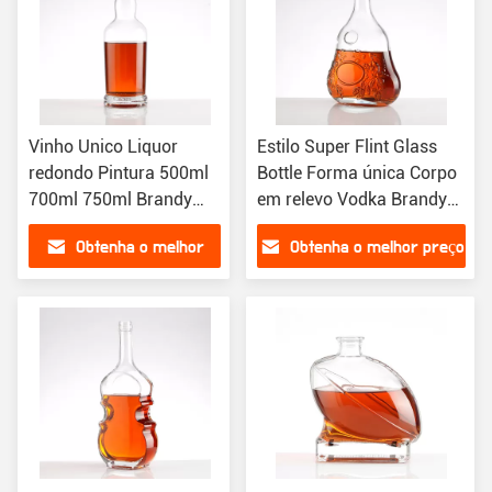
Vinho Unico Liquor
Estilo Super Flint Glass
redondo Pintura 500ml
Bottle Forma única Corpo
700ml 750ml Brandy
em relevo Vodka Brandy
Tequila Gin Garrafas de
Liquor Bottle
Obtenha o melhor
Obtenha o melhor preço
álcool personalizadas
preço