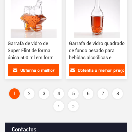
Garrafa de vidro de
Garrafa de vidro quadrado
Super Flint de forma
de fundo pesado para
única 500 ml em forma
bebidas alcoólicas e
de estrela de vidro de
tequila feita de vidro de
Obtenha o melhor
Obtenha o melhor preço
vinho com tampa à
pedra
prova de crianças
preço
1
2
3
4
5
6
7
8
Contactos