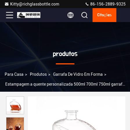
Kitty@richglassbottle.com
86-156-2889-9325
Citações
produtos
Para Casa
>
Produtos
>
Garrafa De Vidro Em Forma
>
Estampagem a quente personalizada 500ml 700ml 750ml garrafa
de vidro transparente para vodka e uísque