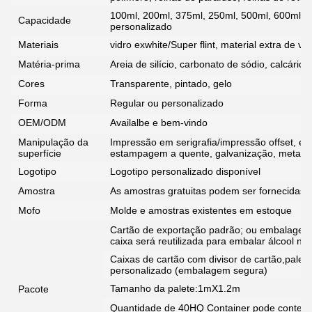
100ml, 200ml, 375ml, 250ml, 500ml, 600ml, 
Capacidade
personalizado
Materiais
vidro exwhite/Super flint, material extra de vidr
Matéria-prima
Areia de silício, carbonato de sódio, calcário, 
Cores
Transparente, pintado, gelo
Forma
Regular ou personalizado
OEM/ODM
Availalbe e bem-vindo
Manipulação da
Impressão em serigrafia/impressão offset, em 
superfície
estampagem a quente, galvanização, metali
Logotipo
Logotipo personalizado disponível
Amostra
As amostras gratuitas podem ser fornecidas p
Mofo
Molde e amostras existentes em estoque
Cartão de exportação padrão; ou embalagem
caixa será reutilizada para embalar álcool na f
Caixas de cartão com divisor de cartão,palet
personalizado (embalagem segura)
Tamanho da palete:1mX1.2m
Pacote
Quantidade de 40HQ Container pode conter g