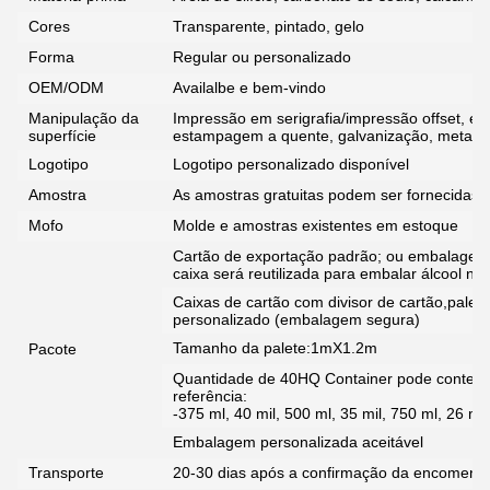
Cores
Transparente, pintado, gelo
Forma
Regular ou personalizado
OEM/ODM
Availalbe e bem-vindo
Manipulação da
Impressão em serigrafia/impressão offset, em 
superfície
estampagem a quente, galvanização, metali
Logotipo
Logotipo personalizado disponível
Amostra
As amostras gratuitas podem ser fornecidas p
Mofo
Molde e amostras existentes em estoque
Cartão de exportação padrão; ou embalagem
caixa será reutilizada para embalar álcool na f
Caixas de cartão com divisor de cartão,palet
personalizado (embalagem segura)
Tamanho da palete:1mX1.2m
Pacote
Quantidade de 40HQ Container pode conter g
referência:
-375 ml, 40 mil, 500 ml, 35 mil, 750 ml, 26 mil
Embalagem personalizada aceitável
Transporte
20-30 dias após a confirmação da encomend