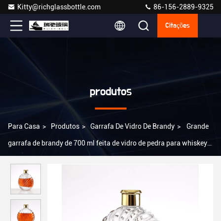
Kitty@richglassbottle.com
86-156-2889-9325
Citações
produtos
Para Casa
>
Produtos
>
Garrafa De Vidro De Brandy
>
Grande
garrafa de brandy de 700 ml feita de vidro de pedra para whiskey
personalizado Gin Rum Vodka