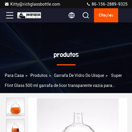
Kitty@richglassbottle.com
86-156-2889-9325
Citações
produtos
Para Casa
>
Produtos
>
Garrafa De Vidro Do Uísque
>
Super
Flint Glass 500 ml garrafa de licor transparente vazia para
garrafas de whisky de vidro de luxo