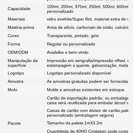
100ml, 200ml, 375ml, 250ml, 500ml, 600ml, 
Capacidade
personalizado
Materiais
vidro exwhite/Super flint, material extra de vidr
Matéria-prima
Areia de silício, carbonato de sódio, calcário, 
Cores
Transparente, pintado, gelo
Forma
Regular ou personalizado
OEM/ODM
Availalbe e bem-vindo
Manipulação da
Impressão em serigrafia/impressão offset, em 
superfície
estampagem a quente, galvanização, metali
Logotipo
Logotipo personalizado disponível
Amostra
As amostras gratuitas podem ser fornecidas p
Mofo
Molde e amostras existentes em estoque
Cartão de exportação padrão; ou embalagem
caixa será reutilizada para embalar álcool na f
Caixas de cartão com divisor de cartão,palet
personalizado (embalagem segura)
Tamanho da palete:1mX1.2m
Pacote
Quantidade de 40HQ Container pode conter g